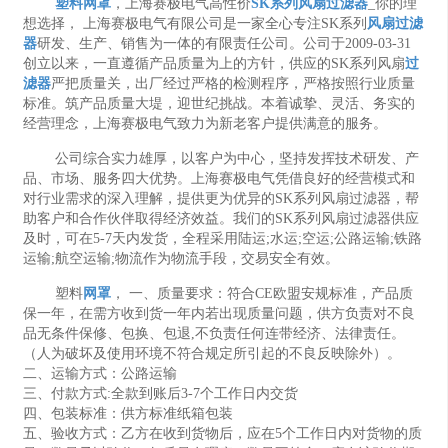
塑料网罩
，上海赛极电气高性价
SK系列风扇过滤器
_你的理
想选择， 上海赛极电气有限公司是一家全心专注SK系列
风扇过滤
器
研发、生产、销售为一体的有限责任公司。公司于2009-03-31
创立以来，一直遵循产品质量为上的方针，供应的SK系列风扇
过
滤器
严把质量关，出厂经过严格的检测程序，严格按照行业质量
标准。筑产品质量大堤，迎世纪挑战。本着诚挚、灵活、务实的
经营理念，上海赛极电气致力为新老客户提供满意的服务。
公司综合实力雄厚，以客户为中心，坚持发挥技术研发、产
品、市场、服务四大优势。上海赛极电气凭借良好的经营模式和
对行业需求的深入理解，提供更为优异的SK系列风扇过滤器，帮
助客户和合作伙伴取得经济效益。我们的SK系列风扇过滤器供应
及时，可在5-7天内发货，全程采用陆运;水运;空运;公路运输;铁路
运输;航空运输;物流作为物流手段，交易安全有效。
塑料
网罩
， 一、质量要求：符合CE欧盟安规标准，产品质
保一年，在需方收到货一年内若出现质量问题，供方负责对不良
品无条件保修、包换、包退,不负责任何连带经济、法律责任。
（人为破坏及使用环境不符合规定所引起的不良反映除外）。
二、运输方式：公路运输
三、付款方式:全款到账后3-7个工作日内交货
四、包装标准：供方标准纸箱包装
五、验收方式：乙方在收到货物后，应在5个工作日内对货物的质