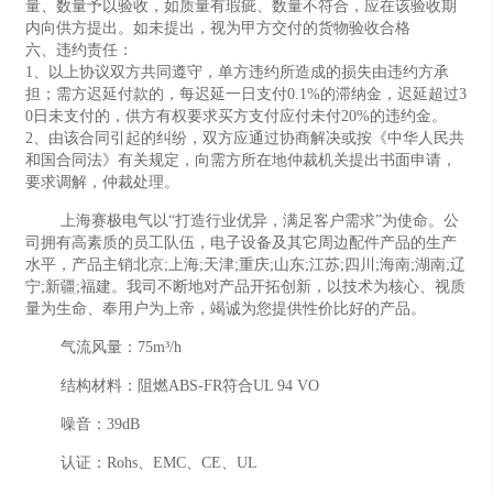
量、数量予以验收，如质量有瑕疵、数量不符合，应在该验收期
内向供方提出。如未提出，视为甲方交付的货物验收合格
六、违约责任：
1、以上协议双方共同遵守，单方违约所造成的损失由违约方承
担；需方迟延付款的，每迟延一日支付0.1%的滞纳金，迟延超过3
0日未支付的，供方有权要求买方支付应付未付20%的违约金。
2、由该合同引起的纠纷，双方应通过协商解决或按《中华人民共
和国合同法》有关规定，向需方所在地仲裁机关提出书面申请，
要求调解，仲裁处理。
上海赛极电气以“打造行业优异，满足客户需求”为使命。公
司拥有高素质的员工队伍，电子设备及其它周边配件产品的生产
水平，产品主销北京;上海;天津;重庆;山东;江苏;四川;海南;湖南;辽
宁;新疆;福建。我司不断地对产品开拓创新，以技术为核心、视质
量为生命、奉用户为上帝，竭诚为您提供性价比好的产品。
气流风量：75m³/h
结构材料：阻燃ABS-FR符合UL 94 VO
噪音：39dB
认证：Rohs、EMC、CE、UL