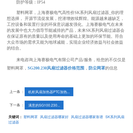
防护等级：IP54
塑料网罩，上海赛极电气高性价SK系列风扇过滤器_你的理
想选择， 开源节流促发展，挖潜增效续辉煌。能源越来越缺乏，
工控设备和装置行业的环保意识越发强化。上海赛极电气在未来
的发展中也大力倡导节能减排的产品，未来SK系列风扇过滤器会
在保证原有的质量以及使用寿命的基础上更加的环保节能。符合
大众市场的需求又能为地球减能，实现企业经济效益与社会效益
的结合。
来电咨询上海赛极电气有限公司产品/服务，给您的不仅仅是
塑料网罩，
SG200.230风扇过滤器价格范围
，
防尘网罩
的信息
上一条 ：
机柜风扇加热器PTC加热...
下一条 ：
满意的SG100.230...
关键词：
塑料网罩
风扇过滤器哪家好
风扇过滤器哪家靠谱
SK系列风扇
过滤器