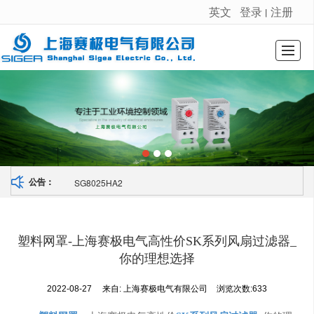
英文
登录
注册
丨
很遗憾，因您的浏览器版本过低导致无法获得最佳浏览体验，推荐下载安装谷歌浏览器！
首页
公司介绍
新闻动态
产品展示
荣誉证书
图库展示
留言反馈
联系我们
SG8025HA2
公告：
塑料网罩-上海赛极电气高性价SK系列风扇过滤器_
你的理想选择
2022-08-27
来自:
上海赛极电气有限公司
浏览次数:633