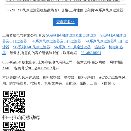
SG200.230风扇过滤器机柜散热百叶价格-上海性价比高的SK系列风扇过滤器
查看更多>>
上海赛极电气有限公司,专营
SG系列风扇过滤器及出口过滤器
SK系列风扇过滤
器及出口过滤器
SU系列风扇过滤器及出口过滤器
SA系列风扇过滤器和出口过
滤器
SG系列EMC风扇过滤器
SK系列EMC风扇过滤器
温控器
机柜加热
器
等业务,有意向的客户请咨询我们，联系电话：
021-66318031
CopyRight © 版权所有:
上海赛极电气有限公司
技术支持:
秦汉网络
网站地图
XML
备案号:
沪ICP备09075102号-3
本站关键字:
风扇过滤器、机柜加热器、温控器、机柜照明灯、AC/DC/EC散热风
扇、防水接线盒、按钮盒、机柜文件夹、百能堡、威图、三巨、卡固替代
扫一扫访问移动端