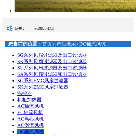
SG8025HA2
公告：
SG8038HA2
您当前的位置：
首页
>
产品展示
>
DC轴流风机
SG系列风扇过滤器及出口过滤器
SG9225HA2
SK系列风扇过滤器及出口过滤器
SU系列风扇过滤器及出口过滤器
SK901.230
SA系列风扇过滤器和出口过滤器
SG系列EMC风扇过滤器
SG9238HA2
SK系列EMC风扇过滤器
温控器
SK902.230 风扇过滤器
机柜加热器
AC轴流风机
SG6038ECHA2-D（60×60×38MM）
EC轴流风机
AC离心风机
SG12025HA2
AC涡流风机
DC轴流风机