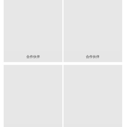
合作伙伴
合作伙伴