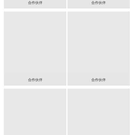
合作伙伴
合作伙伴
合作伙伴
合作伙伴