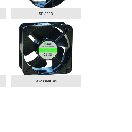
5E-230B
SG20060HA2