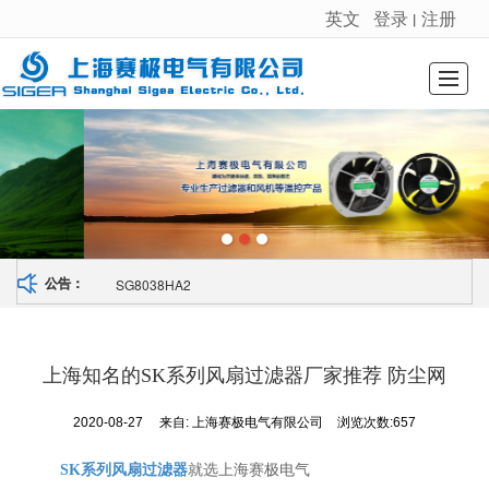
英文
登录
注册
丨
很遗憾，因您的浏览器版本过低导致无法获得最佳浏览体验，推荐下载安装谷歌浏览器！
首页
公司介绍
新闻动态
产品展示
荣誉证书
图库展示
留言反馈
联系我们
SG8038HA2
公告：
上海知名的SK系列风扇过滤器厂家推荐 防尘网
2020-08-27
来自:
上海赛极电气有限公司
浏览次数:657
SK系列风扇过滤器
就选上海赛极电气