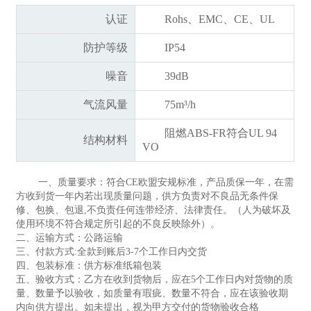
认证
Rohs、EMC、CE、UL
防护等级
IP54
噪音
39dB
气流风量
75m³/h
阻燃ABS-FR符合UL 94
结构材料
VO
一、质量要求：符合CE欧盟安规标准，产品质保一年，在需
方收到货一年内若出现质量问题，供方负责对不良品无条件保
修、包换、包退,不负责任何连带经济、法律责任。（人为破坏及
使用环境不符合规定所引起的不良反映除外）。
二、运输方式：公路运输
三、付款方式:全款到账后3-7个工作日内交货
四、包装标准：供方标准纸箱包装
五、验收方式：乙方在收到货物后，应在5个工作日内对货物的质
量、数量予以验收，如质量有瑕疵、数量不符合，应在该验收期
内向供方提出。如未提出，视为甲方交付的货物验收合格