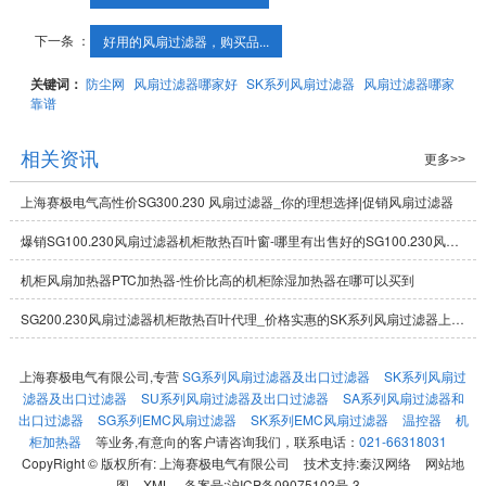
下一条 ：
好用的风扇过滤器，购买品...
关键词：
防尘网
风扇过滤器哪家好
SK系列风扇过滤器
风扇过滤器哪家
靠谱
相关资讯
更多>>
上海赛极电气高性价SG300.230 风扇过滤器_你的理想选择|促销风扇过滤器
爆销SG100.230风扇过滤器机柜散热百叶窗-哪里有出售好的SG100.230风扇过滤器
机柜风扇加热器PTC加热器-性价比高的机柜除湿加热器在哪可以买到
SG200.230风扇过滤器机柜散热百叶代理_价格实惠的SK系列风扇过滤器上海赛极电气供应
上海赛极电气有限公司,专营
SG系列风扇过滤器及出口过滤器
SK系列风扇过
滤器及出口过滤器
SU系列风扇过滤器及出口过滤器
SA系列风扇过滤器和
出口过滤器
SG系列EMC风扇过滤器
SK系列EMC风扇过滤器
温控器
机
柜加热器
等业务,有意向的客户请咨询我们，联系电话：
021-66318031
CopyRight © 版权所有:
上海赛极电气有限公司
技术支持:
秦汉网络
网站地
图
XML
备案号:
沪ICP备09075102号-3