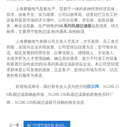
上海赛极电气是集生产、贸易于一体的多种经营经济实体，
技术、设备齐全、实力雄厚。公司以效率高、信誉好伫立在工控
设备和装置市场经济大潮中。公司办实事、求实效，创良好服
务，树企业形象。生产销售的
SK系列风扇过滤器
品质优良，经久
耐用，主要用于散热过滤.柜内通风.加热除湿。
上海赛极电气有限公司主张人尽其才，才尽其用，员工各尽
所能，实现与企业共同发展。公司坚持以信誉为主，坚守细水长
流、稳定发展的经营宗旨，以事业留人、感情留人、文化留人、
永续关怀为人才管理战略。确立美好愿景，致力于打造工控设备
和装置行业内成功的SK系列风扇过滤器供应企业。本公司坚信需
求群体是公司发展的源泉，立足客户，坚持以市场为导向，以完
善的售后服务为承诺。
欢迎电话来访，我们有专业人员为您介绍
防尘网
，SG200.23
0风扇过滤器物超所值，SG200.230风扇过滤器机柜散热百叶厂
商，SG200.230风扇过滤器可信赖的相关信息
上一条 ：
热门可调节温控器-新品S...