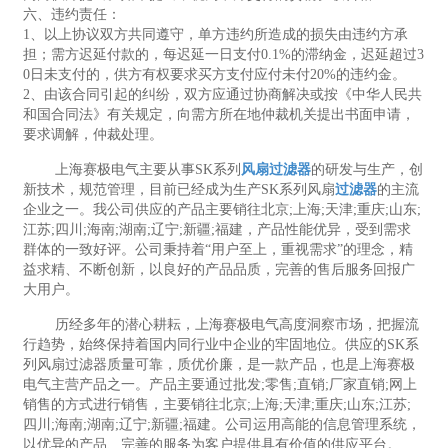
六、违约责任：
1、以上协议双方共同遵守，单方违约所造成的损失由违约方承
担；需方迟延付款的，每迟延一日支付0.1%的滞纳金，迟延超过3
0日未支付的，供方有权要求买方支付应付未付20%的违约金。
2、由该合同引起的纠纷，双方应通过协商解决或按《中华人民共
和国合同法》有关规定，向需方所在地仲裁机关提出书面申请，
要求调解，仲裁处理。
上海赛极电气主要从事SK系列
风扇过滤器
的研发与生产，创
新技术，规范管理，目前已经成为生产SK系列风扇
过滤器
的主流
企业之一。我公司供应的产品主要销往北京;上海;天津;重庆;山东;
江苏;四川;海南;湖南;辽宁;新疆;福建，产品性能优异，受到需求
群体的一致好评。公司秉持着“用户至上，重视需求”的理念，精
益求精、不断创新，以良好的产品品质，完善的售后服务回报广
大用户。
历经多年的潜心耕耘，上海赛极电气高度洞察市场，把握流
行趋势，始终保持着国内同行业中企业的牢固地位。供应的SK系
列风扇过滤器质量可靠，质优价廉，是一款产品，也是上海赛极
电气主营产品之一。产品主要通过批发;零售;直销;厂家直销;网上
销售的方式进行销售，主要销往北京;上海;天津;重庆;山东;江苏;
四川;海南;湖南;辽宁;新疆;福建。公司运用高能的信息管理系统，
以优异的产品、完善的服务为客户提供具有价值的供应平台。