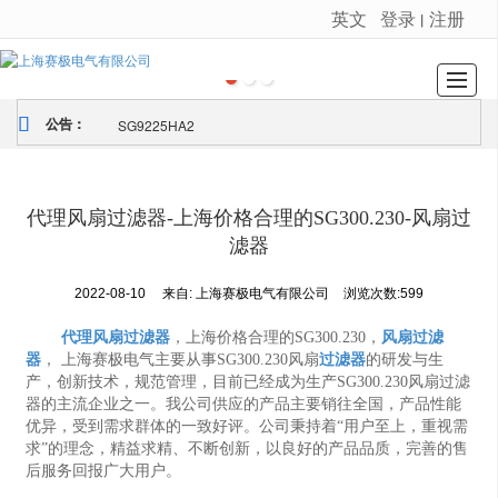
英文
登录
注册
丨
很遗憾，因您的浏览器版本过低导致无法获得最佳浏览体验，推荐下载安装谷歌浏览器！
首页
公司介绍
新闻动态
产品展示
荣誉证书
图库展示
留言反馈
联系我们
SG9225HA2
公告：
代理风扇过滤器-上海价格合理的SG300.230-风扇过
滤器
2022-08-10
来自:
上海赛极电气有限公司
浏览次数:599
代理风扇过滤器
，上海价格合理的SG300.230，
风扇过滤
器
， 上海赛极电气主要从事SG300.230风扇
过滤器
的研发与生
产，创新技术，规范管理，目前已经成为生产SG300.230风扇过滤
器的主流企业之一。我公司供应的产品主要销往全国，产品性能
优异，受到需求群体的一致好评。公司秉持着“用户至上，重视需
求”的理念，精益求精、不断创新，以良好的产品品质，完善的售
后服务回报广大用户。